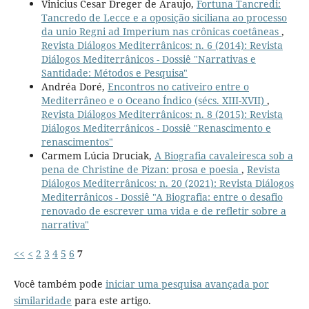
Vinicius Cesar Dreger de Araujo,
Fortuna Tancredi:
Tancredo de Lecce e a oposição siciliana ao processo
da unio Regni ad Imperium nas crônicas coetâneas
,
Revista Diálogos Mediterrânicos: n. 6 (2014): Revista
Diálogos Mediterrânicos - Dossiê "Narrativas e
Santidade: Métodos e Pesquisa"
Andréa Doré,
Encontros no cativeiro entre o
Mediterrâneo e o Oceano Índico (sécs. XIII-XVII)
,
Revista Diálogos Mediterrânicos: n. 8 (2015): Revista
Diálogos Mediterrânicos - Dossiê "Renascimento e
renascimentos"
Carmem Lúcia Druciak,
A Biografia cavaleiresca sob a
pena de Christine de Pizan: prosa e poesia
,
Revista
Diálogos Mediterrânicos: n. 20 (2021): Revista Diálogos
Mediterrânicos - Dossiê "A Biografia: entre o desafio
renovado de escrever uma vida e de refletir sobre a
narrativa"
<<
<
2
3
4
5
6
7
Você também pode
iniciar uma pesquisa avançada por
similaridade
para este artigo.