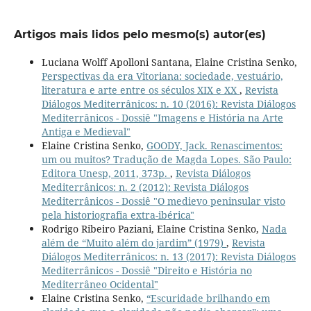
Artigos mais lidos pelo mesmo(s) autor(es)
Luciana Wolff Apolloni Santana, Elaine Cristina Senko,
Perspectivas da era Vitoriana: sociedade, vestuário,
literatura e arte entre os séculos XIX e XX
,
Revista
Diálogos Mediterrânicos: n. 10 (2016): Revista Diálogos
Mediterrânicos - Dossiê "Imagens e História na Arte
Antiga e Medieval"
Elaine Cristina Senko,
GOODY, Jack. Renascimentos:
um ou muitos? Tradução de Magda Lopes. São Paulo:
Editora Unesp, 2011, 373p.
,
Revista Diálogos
Mediterrânicos: n. 2 (2012): Revista Diálogos
Mediterrânicos - Dossiê "O medievo peninsular visto
pela historiografia extra-ibérica"
Rodrigo Ribeiro Paziani, Elaine Cristina Senko,
Nada
além de “Muito além do jardim” (1979)
,
Revista
Diálogos Mediterrânicos: n. 13 (2017): Revista Diálogos
Mediterrânicos - Dossiê "Direito e História no
Mediterrâneo Ocidental"
Elaine Cristina Senko,
“Escuridade brilhando em