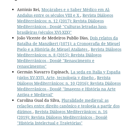
António Rei,
Moçárabes e o Saber Médico em Al-
Andalus entre os séculos VIII e X
,
Revista Diálogos
Mediterrânicos: n. 12 (2017): Revista Diálogos
Mediterrânicos - Dossiê "Culturas letradas luso-
brasileiras (séculos XVI-XIX)"
João Vicente de Medeiros Publio Dias,
Dois relatos da
Batalha de Manzikert (1071): a Cronografia de Miguel
Pselo e a História de Miguel Ataliates
,
Revista Diálogos
Mediterrânicos: n. 8 (2015): Revista Diálogos
Mediterrânicos - Dossiê "Renascimento e
renascimentos"
Germán Navarro Espinach,
La seda en Italia y España
(siglos XV-XVI). Arte, tecnología y diseño
,
Revista
Diálogos Mediterrânicos: n. 10 (2016): Revista Diálogos
Mediterrânicos - Dossiê "Imagens e História na Arte
Antiga e Medieval"
Carolina Gual da Silva,
Pluralidade medieval: as
relações entre direito canônico e teologia a partir dos
dízimos
,
Revista Diálogos Mediterrânicos: n. 16
(2019): Revista Diálogos Mediterrânicos - Dossiê
"História Intelectual e Trajetórias"