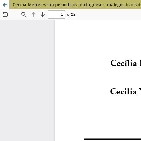
Cecília Meireles em periódicos portugueses: diálogos transatl