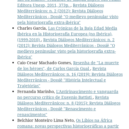
Editora Unesp, 2011, 373p.
,
Revista Diálogos
Mediterrânicos: n. 2 (2012): Revista Diálogos
Mediterrânicos - Dossiê "O medievo peninsular visto
pela historiografia extra-ibérica"
Charles Garcia,
Las Crónicas de la Baja Edad Media
Ibérica en la Historiografía Europea (no Ibérica),
(1999-2010)
,
Revista Diálogos Mediterrânicos: n. 2
(2012): Revista Diálogos Mediterrânicos - Dossiê "O
medievo peninsular visto pela historiografia extra-
ibérica"
Caio Cesar Machado Gomes,
Resenha de "La muerte
de los héroes", de Carlos García Gual
,
Revista
Diálogos Mediterrânicos: n. 16 (2019): Revista Diálogos
Mediterrânicos - Dossiê "História Intelectual e
Trajetórias"
Fernanda Marinho,
L'Antirinascimento e vanguarda
no percurso crítico de Eugenio Battisti
,
Revista
Diálogos Mediterrânicos: n. 8 (2015): Revista Diálogos
Mediterrânicos - Dossiê "Renascimento e
renascimentos"
Belchior Monteiro Lima Neto,
Os Líbios na África
romana: novas perspectivas historiográficas a partir