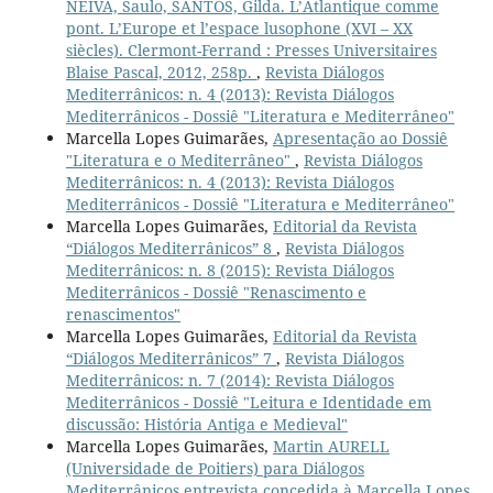
NEIVA, Saulo, SANTOS, Gilda. L’Atlantique comme
pont. L’Europe et l’espace lusophone (XVI – XX
siècles). Clermont-Ferrand : Presses Universitaires
Blaise Pascal, 2012, 258p.
,
Revista Diálogos
Mediterrânicos: n. 4 (2013): Revista Diálogos
Mediterrânicos - Dossiê "Literatura e Mediterrâneo"
Marcella Lopes Guimarães,
Apresentação ao Dossiê
"Literatura e o Mediterrâneo"
,
Revista Diálogos
Mediterrânicos: n. 4 (2013): Revista Diálogos
Mediterrânicos - Dossiê "Literatura e Mediterrâneo"
Marcella Lopes Guimarães,
Editorial da Revista
“Diálogos Mediterrânicos” 8
,
Revista Diálogos
Mediterrânicos: n. 8 (2015): Revista Diálogos
Mediterrânicos - Dossiê "Renascimento e
renascimentos"
Marcella Lopes Guimarães,
Editorial da Revista
“Diálogos Mediterrânicos” 7
,
Revista Diálogos
Mediterrânicos: n. 7 (2014): Revista Diálogos
Mediterrânicos - Dossiê "Leitura e Identidade em
discussão: História Antiga e Medieval"
Marcella Lopes Guimarães,
Martin AURELL
(Universidade de Poitiers) para Diálogos
Mediterrânicos entrevista concedida à Marcella Lopes