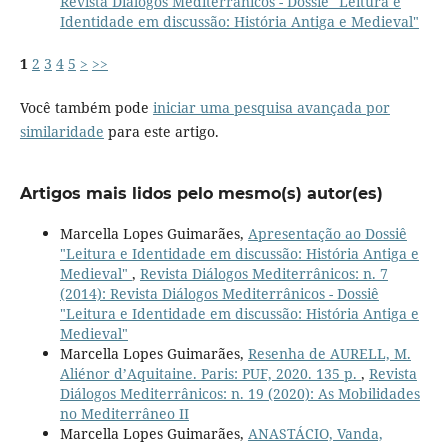
Revista Diálogos Mediterrânicos - Dossiê "Leitura e
Identidade em discussão: História Antiga e Medieval"
1
2
3
4
5
>
>>
Você também pode
iniciar uma pesquisa avançada por
similaridade
para este artigo.
Artigos mais lidos pelo mesmo(s) autor(es)
Marcella Lopes Guimarães,
Apresentação ao Dossiê
"Leitura e Identidade em discussão: História Antiga e
Medieval"
,
Revista Diálogos Mediterrânicos: n. 7
(2014): Revista Diálogos Mediterrânicos - Dossiê
"Leitura e Identidade em discussão: História Antiga e
Medieval"
Marcella Lopes Guimarães,
Resenha de AURELL, M.
Aliénor d’Aquitaine. Paris: PUF, 2020. 135 p.
,
Revista
Diálogos Mediterrânicos: n. 19 (2020): As Mobilidades
no Mediterrâneo II
Marcella Lopes Guimarães,
ANASTÁCIO, Vanda,