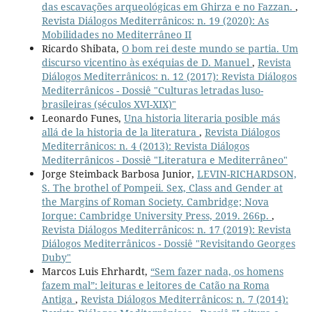
das escavações arqueológicas em Ghirza e no Fazzan.
,
Revista Diálogos Mediterrânicos: n. 19 (2020): As
Mobilidades no Mediterrâneo II
Ricardo Shibata,
O bom rei deste mundo se partia. Um
discurso vicentino às exéquias de D. Manuel
,
Revista
Diálogos Mediterrânicos: n. 12 (2017): Revista Diálogos
Mediterrânicos - Dossiê "Culturas letradas luso-
brasileiras (séculos XVI-XIX)"
Leonardo Funes,
Una historia literaria posible más
allá de la historia de la literatura
,
Revista Diálogos
Mediterrânicos: n. 4 (2013): Revista Diálogos
Mediterrânicos - Dossiê "Literatura e Mediterrâneo"
Jorge Steimback Barbosa Junior,
LEVIN-RICHARDSON,
S. The brothel of Pompeii. Sex, Class and Gender at
the Margins of Roman Society. Cambridge; Nova
Iorque: Cambridge University Press, 2019. 266p.
,
Revista Diálogos Mediterrânicos: n. 17 (2019): Revista
Diálogos Mediterrânicos - Dossiê "Revisitando Georges
Duby"
Marcos Luis Ehrhardt,
“Sem fazer nada, os homens
fazem mal”: leituras e leitores de Catão na Roma
Antiga
,
Revista Diálogos Mediterrânicos: n. 7 (2014):