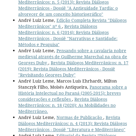
Mediterrânicos: n. 5 (2013): Revista Diálogos
Mediterrânicos - Dossiê "A Antiguidade Tardia: o
alvorecer de um conceito historiográfico"
André Luiz Leme,
Edição Completa Revista "Diálogos
Mediterrânicos" nº 6
,
Revista Diálogos
Mediterrânicos: n. 6 (2014): Revista Diálogos
Mediterrânicos - Dossiê "Narrativas e Santidade:
Métodos e Pesquisa"
André Luiz Leme,
Pensando sobre a cavalaria nobre
medieval através de Guilherme Marechal na obra de
Georges Duby
,
Revista Diálogos Mediterrânicos: n. 17
(2019): Revista Diálogos Mediterrânicos - Dossiê
"Revisitando Georges Duby"
André Luiz Leme, Marcos Luís Ehrhardt, Milton
Stanczyk Filho, Moisés Antiqueira,
Panorama sobre a
História Intelectual no Paraná (2005-2015): breves
considerações e reflexões
,
Revista Diálogos
Mediterrânicos: n. 18 (2020): As Mobilidades no
Mediterrâneo.
André Luiz Leme,
Normas de Publicação
,
Revista
Diálogos Mediterrânicos: n. 4 (2013): Revista Diálogos
Mediterrânicos - Dossiê "Literatura e Mediterrâneo"
André Luiz Leme,
Editorial da Revista “Diálogos