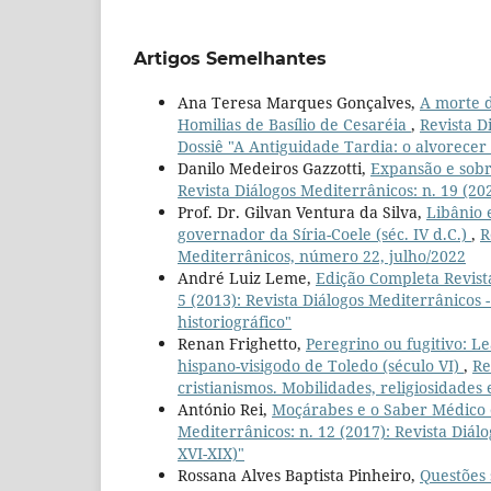
Artigos Semelhantes
Ana Teresa Marques Gonçalves,
A morte 
Homilias de Basílio de Cesaréia
,
Revista D
Dossiê "A Antiguidade Tardia: o alvorecer 
Danilo Medeiros Gazzotti,
Expansão e sobr
Revista Diálogos Mediterrânicos: n. 19 (2
Prof. Dr. Gilvan Ventura da Silva,
Libânio 
governador da Síria-Coele (séc. IV d.C.)
,
R
Mediterrânicos, número 22, julho/2022
André Luiz Leme,
Edição Completa Revist
5 (2013): Revista Diálogos Mediterrânicos 
historiográfico"
Renan Frighetto,
Peregrino ou fugitivo: Le
hispano-visigodo de Toledo (século VI)
,
Re
cristianismos. Mobilidades, religiosidades
António Rei,
Moçárabes e o Saber Médico e
Mediterrânicos: n. 12 (2017): Revista Diálo
XVI-XIX)"
Rossana Alves Baptista Pinheiro,
Questões 