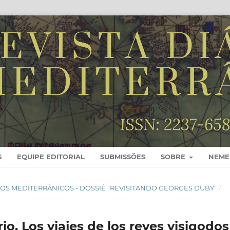
S
EQUIPE EDITORIAL
SUBMISSÕES
SOBRE
NEME
ÁLOGOS MEDITERRÂNICOS - DOSSIÊ "REVISITANDO GEORGES DUBY"
/
. Los viajes de los reyes visigodos