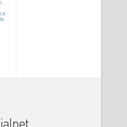
e:
: a
ta