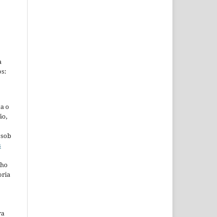
a
s:
ta o
ão,
 sob
s
lho
oria
ra