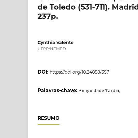
de Toledo (531-711). Madri
237p.
Cynthia Valente
UFPR/NEMED
DOI:
https://doi.org/10.24858/357
Palavras-chave:
Antiguidade Tardia,
RESUMO