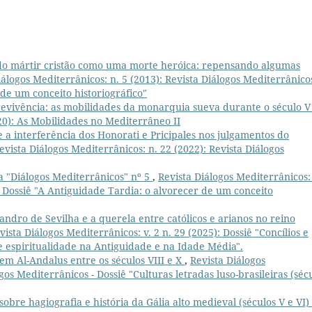
do mártir cristão como uma morte heróica: repensando algumas
iálogos Mediterrânicos: n. 5 (2013): Revista Diálogos Mediterrânicos
de um conceito historiográfico"
evivência: as mobilidades da monarquia sueva durante o século 
020): As Mobilidades no Mediterrâneo II
e a interferência dos Honorati e Pricipales nos julgamentos do
evista Diálogos Mediterrânicos: n. 22 (2022): Revista Diálogos
a "Diálogos Mediterrânicos" nº 5
,
Revista Diálogos Mediterrânicos:
- Dossiê "A Antiguidade Tardia: o alvorecer de um conceito
andro de Sevilha e a querela entre católicos e arianos no reino
vista Diálogos Mediterrânicos: v. 2 n. 29 (2025): Dossiê "Concílios e
 e espiritualidade na Antiguidade e na Idade Média".
m Al-Andalus entre os séculos VIII e X
,
Revista Diálogos
gos Mediterrânicos - Dossiê "Culturas letradas luso-brasileiras (séc
sobre hagiografia e história da Gália alto medieval (séculos V e VI)