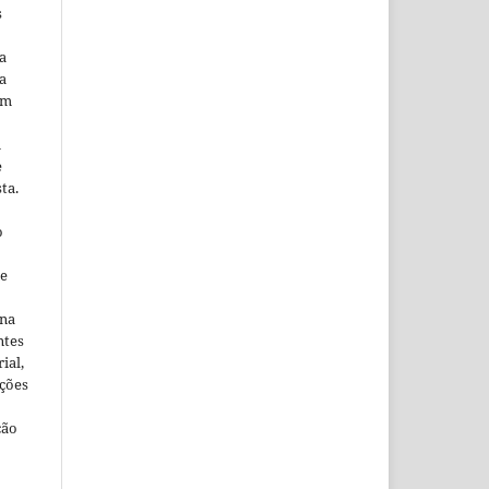
s
a
a
em
m
e
ta.
o
ne
ina
ntes
ial,
ações
ção