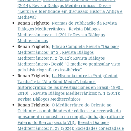
(2014): Revista Diálogos Mediterrânicos - Dossiê
"Leitura e Identidade em discussão: História Antiga e
Medieval"
Renan Frighetto,
Normas de Publicação da Revista
Diálogos Mediterrânicos
,
Revista Diálogos
Mediterrânicos: n. 1 (2011): Revista Diálogos
Mediterrânicos
Renan Frighetto,
Edição Completa Revista "Diálogos
Mediterrânicos" nº 2
,
Revista Diálogos
Mediterrânicos: n. 2 (2012): Revista Diálogos
Mediterrânicos - Dossiê "O medievo peninsular visto
pela historiografia extra-ibérica"
Renan Frighetto,
La Hispania entre la “Antigüedad
Tardía” y la “Alta Edad Media”: balance
historiográfico de las investigaciones en Brasil (1990 –
2010).
,
Revista Diálogos Mediterrânicos: n. 1 (2011):
Revista Diálogos Mediterrânicos
Renan Frighetto,
O Mediterrâneo do Oriente ao
Ocidente: as mobilidades de códices e a recepção do
pensamento monástico na compilação hagiográfica de
Valério do Bierzo (século VII)
,
Revista Diálogos
Mediterrânicos: n. 27 (2024): Sociedades conectadas e