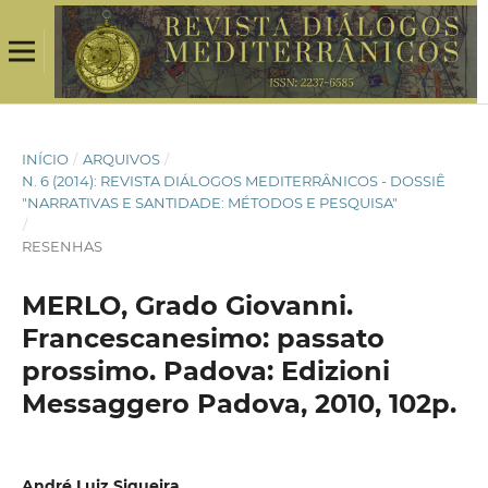
INÍCIO
/
ARQUIVOS
/
N. 6 (2014): REVISTA DIÁLOGOS MEDITERRÂNICOS - DOSSIÊ
"NARRATIVAS E SANTIDADE: MÉTODOS E PESQUISA"
/
RESENHAS
MERLO, Grado Giovanni.
Francescanesimo: passato
prossimo. Padova: Edizioni
Messaggero Padova, 2010, 102p.
André Luiz Siqueira