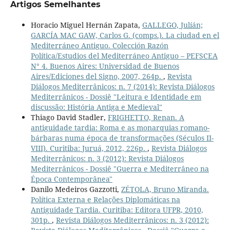
Artigos Semelhantes
Horacio Miguel Hernán Zapata,
GALLEGO, Julíán;
GARCÍA MAC GAW, Carlos G. (comps.). La ciudad en el
Mediterráneo Antiguo. Colección Razón
Política/Estudios del Mediterráneo Antiguo – PEFSCEA
N° 4. Buenos Aires: Universidad de Buenos
Aires/Ediciones del Signo, 2007, 264p.
,
Revista
Diálogos Mediterrânicos: n. 7 (2014): Revista Diálogos
Mediterrânicos - Dossiê "Leitura e Identidade em
discussão: História Antiga e Medieval"
Thiago David Stadler,
FRIGHETTO, Renan. A
antiguidade tardia: Roma e as monarquias romano-
bárbaras numa época de transformações (Séculos II-
VIII). Curitiba: Juruá, 2012, 226p.
,
Revista Diálogos
Mediterrânicos: n. 3 (2012): Revista Diálogos
Mediterrânicos - Dossiê "Guerra e Mediterrâneo na
Época Contemporânea"
Danilo Medeiros Gazzotti,
ZÉTOLA, Bruno Miranda.
Política Externa e Relações Diplomáticas na
Antiguidade Tardia. Curitiba: Editora UFPR, 2010,
301p.
,
Revista Diálogos Mediterrânicos: n. 3 (2012):