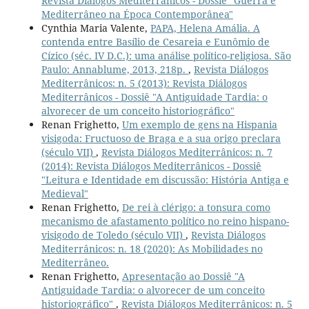
Revista Diálogos Mediterrânicos - Dossiê "Guerra e
Mediterrâneo na Época Contemporânea"
Cynthia Maria Valente,
PAPA, Helena Amália. A
contenda entre Basílio de Cesareia e Eunômio de
Cízico (séc. IV D.C.): uma análise político-religiosa. São
Paulo: Annablume, 2013, 218p.
,
Revista Diálogos
Mediterrânicos: n. 5 (2013): Revista Diálogos
Mediterrânicos - Dossiê "A Antiguidade Tardia: o
alvorecer de um conceito historiográfico"
Renan Frighetto,
Um exemplo de gens na Hispania
visigoda: Fructuoso de Braga e a sua origo preclara
(século VII)
,
Revista Diálogos Mediterrânicos: n. 7
(2014): Revista Diálogos Mediterrânicos - Dossiê
"Leitura e Identidade em discussão: História Antiga e
Medieval"
Renan Frighetto,
De rei à clérigo: a tonsura como
mecanismo de afastamento político no reino hispano-
visigodo de Toledo (século VII)
,
Revista Diálogos
Mediterrânicos: n. 18 (2020): As Mobilidades no
Mediterrâneo.
Renan Frighetto,
Apresentação ao Dossiê "A
Antiguidade Tardia: o alvorecer de um conceito
historiográfico"
,
Revista Diálogos Mediterrânicos: n. 5