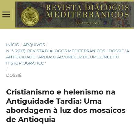
INÍCIO
/
ARQUIVOS
/
N. 5 (2013): REVISTA DIÁLOGOS MEDITERRÂNICOS - DOSSIÊ "A
ANTIGUIDADE TARDIA: O ALVORECER DE UM CONCEITO
HISTORIOGRÁFICO"
/
DOSSIÊ
Cristianismo e helenismo na
Antiguidade Tardia: Uma
abordagem à luz dos mosaicos
de Antioquia