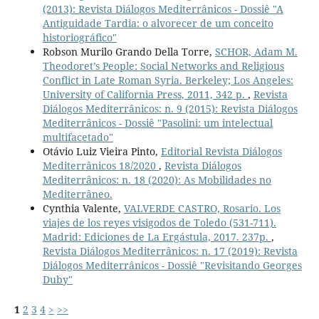
(2013): Revista Diálogos Mediterrânicos - Dossiê "A
Antiguidade Tardia: o alvorecer de um conceito
historiográfico"
Robson Murilo Grando Della Torre,
SCHOR, Adam M.
Theodoret’s People: Social Networks and Religious
Conflict in Late Roman Syria. Berkeley; Los Angeles:
University of California Press, 2011, 342 p.
,
Revista
Diálogos Mediterrânicos: n. 9 (2015): Revista Diálogos
Mediterrânicos - Dossiê "Pasolini: um intelectual
multifacetado"
Otávio Luiz Vieira Pinto,
Editorial Revista Diálogos
Mediterrânicos 18/2020
,
Revista Diálogos
Mediterrânicos: n. 18 (2020): As Mobilidades no
Mediterrâneo.
Cynthia Valente,
VALVERDE CASTRO, Rosario. Los
viajes de los reyes visigodos de Toledo (531-711).
Madrid: Ediciones de La Ergástula, 2017. 237p.
,
Revista Diálogos Mediterrânicos: n. 17 (2019): Revista
Diálogos Mediterrânicos - Dossiê "Revisitando Georges
Duby"
1
2
3
4
>
>>