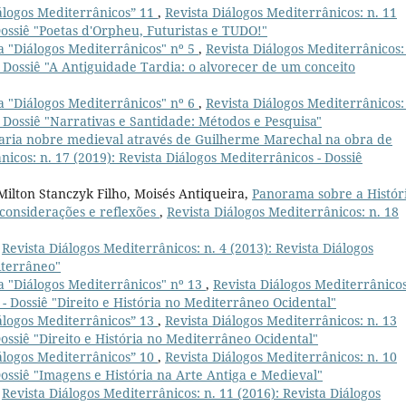
iálogos Mediterrânicos” 11
,
Revista Diálogos Mediterrânicos: n. 11
Dossiê "Poetas d'Orpheu, Futuristas e TUDO!"
a "Diálogos Mediterrânicos" nº 5
,
Revista Diálogos Mediterrânicos:
- Dossiê "A Antiguidade Tardia: o alvorecer de um conceito
a "Diálogos Mediterrânicos" nº 6
,
Revista Diálogos Mediterrânicos:
- Dossiê "Narrativas e Santidade: Métodos e Pesquisa"
aria nobre medieval através de Guilherme Marechal na obra de
nicos: n. 17 (2019): Revista Diálogos Mediterrânicos - Dossiê
ilton Stanczyk Filho, Moisés Antiqueira,
Panorama sobre a Histór
 considerações e reflexões
,
Revista Diálogos Mediterrânicos: n. 18
,
Revista Diálogos Mediterrânicos: n. 4 (2013): Revista Diálogos
iterrâneo"
a "Diálogos Mediterrânicos" nº 13
,
Revista Diálogos Mediterrânicos
 - Dossiê "Direito e História no Mediterrâneo Ocidental"
iálogos Mediterrânicos” 13
,
Revista Diálogos Mediterrânicos: n. 13
Dossiê "Direito e História no Mediterrâneo Ocidental"
iálogos Mediterrânicos” 10
,
Revista Diálogos Mediterrânicos: n. 10
Dossiê "Imagens e História na Arte Antiga e Medieval"
,
Revista Diálogos Mediterrânicos: n. 11 (2016): Revista Diálogos