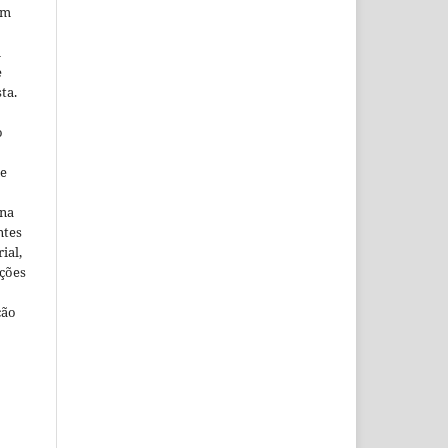
em
m
e
ta.
o
ne
ina
ntes
ial,
ações
ção