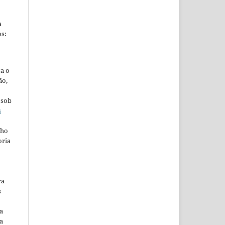
a
s:
ta o
ão,
 sob
s
lho
oria
ra
s
a
a