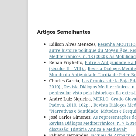
Artigos Semelhantes
Edilson Alves Menezes,
Resenha MOUTHON,
autre histoire politique du Moyen Âge. Re
Mediterrânicos: n. 18 (2020): As Mobilida
Renan Frighetto,
Entre a Antiguidade e a
(séculos II – VIII).
,
Revista Diálogos Medite
Mundo da Antiguidade Tardia de Peter Br
Charles Garcia,
Las Crónicas de la Baja Ed
2010)
,
Revista Diálogos Mediterrânicos: n.
peninsular visto pela historiografia extra-
André Luiz Siqueira,
MERLO, Grado Giovan
Padova, 2010, 102p.
,
Revista Diálogos Medi
"Narrativas e Santidade: Métodos e Pesqui
José Carlos Gimenez,
As representações d
Revista Diálogos Mediterrânicos: n. 7 (201
discussão: História Antiga e Medieval"
Fabiano Fernandes,
Jacques de Armagnac,