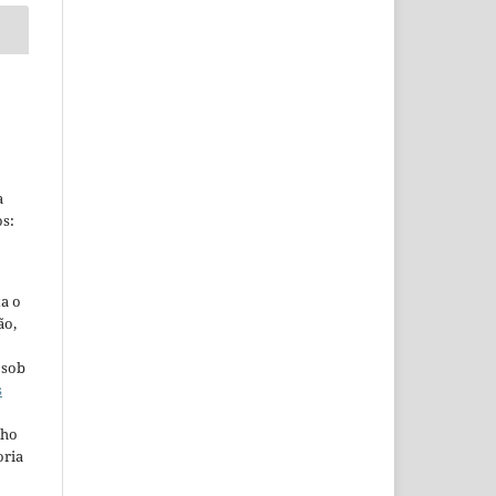
a
s:
ta o
ão,
 sob
s
lho
oria