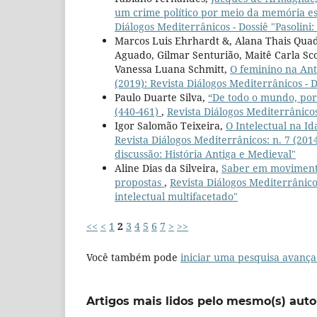
um crime político por meio da memória es
Diálogos Mediterrânicos - Dossiê "Pasolini
Marcos Luis Ehrhardt &, Alana Thais Qua
Aguado, Gilmar Senturião, Maitê Carla Sco
Vanessa Luana Schmitt,
O feminino na An
(2019): Revista Diálogos Mediterrânicos - D
Paulo Duarte Silva,
“De todo o mundo, por
(440-461)
,
Revista Diálogos Mediterrânico
Igor Salomão Teixeira,
O Intelectual na I
Revista Diálogos Mediterrânicos: n. 7 (201
discussão: História Antiga e Medieval"
Aline Dias da Silveira,
Saber em movimento
propostas
,
Revista Diálogos Mediterrânicos
intelectual multifacetado"
<<
<
1
2
3
4
5
6
7
>
>>
Você também pode
iniciar uma pesquisa avança
Artigos mais lidos pelo mesmo(s) auto