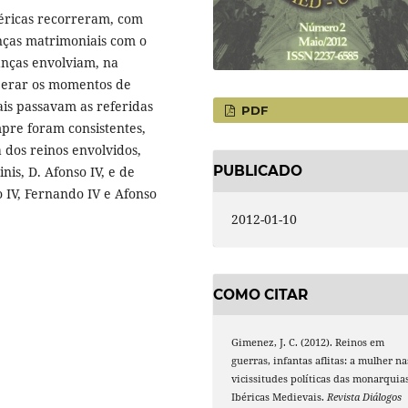
éricas recorreram, com
nças matrimoniais com o
ianças envolviam, na
uperar os momentos de
uais passavam as referidas
PDF
pre foram consistentes,
 dos reinos envolvidos,
PUBLICADO
nis, D. Afonso IV, e de
 IV, Fernando IV e Afonso
2012-01-10
COMO CITAR
Gimenez, J. C. (2012). Reinos em
guerras, infantas aflitas: a mulher na
vicissitudes políticas das monarquia
Ibéricas Medievais.
Revista Diálogos