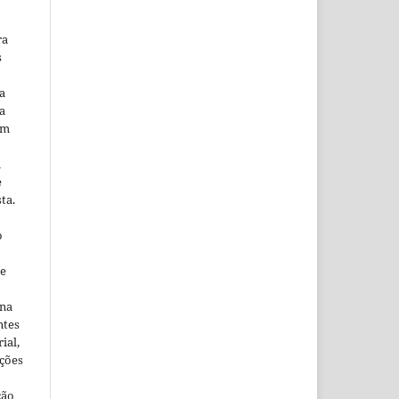
ra
s
a
a
em
m
e
ta.
o
ne
ina
ntes
ial,
ações
ção