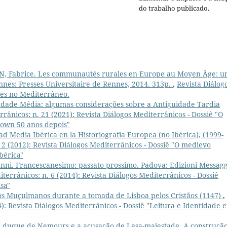
do trabalho publicado.
 Fabrice. Les communautés rurales en Europe au Moyen Âge: u
nnes: Presses Universitaire de Rennes, 2014. 313p.
,
Revista Diálog
des no Mediterrâneo.
 Idade Média: algumas considerações sobre a Antiguidade Tardia
rrânicos: n. 21 (2021): Revista Diálogos Mediterrânicos - Dossiê "O
own 50 anos depois"
ad Media Ibérica en la Historiografía Europea (no Ibérica), (1999-
 2 (2012): Revista Diálogos Mediterrânicos - Dossiê "O medievo
ibérica"
ni. Francescanesimo: passato prossimo. Padova: Edizioni Messag
terrânicos: n. 6 (2014): Revista Diálogos Mediterrânicos - Dossiê
sa"
os Muçulmanos durante a tomada de Lisboa pelos Cristãos (1147)
,
4): Revista Diálogos Mediterrânicos - Dossiê "Leitura e Identidade 
 duque de Nemours e a acusação de Lesa-majestade. A construçã