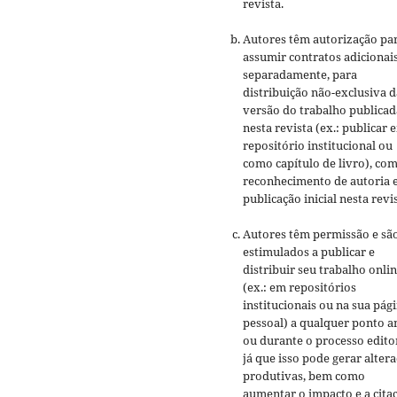
revista.
Autores têm autorização pa
assumir contratos adicionai
separadamente, para
distribuição não-exclusiva d
versão do trabalho publicad
nesta revista (ex.: publicar 
repositório institucional ou
como capítulo de livro), co
reconhecimento de autoria 
publicação inicial nesta revis
Autores têm permissão e sã
estimulados a publicar e
distribuir seu trabalho onli
(ex.: em repositórios
institucionais ou na sua pág
pessoal) a qualquer ponto a
ou durante o processo editor
já que isso pode gerar alter
produtivas, bem como
aumentar o impacto e a cita