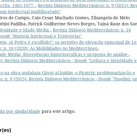
crita. 1465-1477.
,
Revista Diálogos Mediterrânicos: n. 9 (2015): Rev
: um intelectual multifacetado"
dros de Campo, Caio Cesar Machado Gomes, Elisangela de Melo
ttini Padilha, Patrick Guilherme Neves Borges, Tainá Raue dos San
tiguidade e Idade Média
,
Revista Diálogos Mediterrânicos: n. 16
ossiê "História Intelectual e Trajetórias"
ém, só Pedro é escolhido”: os sermões de elevação episcopal de L
s: n. 18 (2020): As Mobilidades no Mediterrâneo.
dade Média: divergências historiográficas e proposta de análise
,
4): Revista Diálogos Mediterrânicos - Dossiê "Leitura e Identidade 
 na obra andaluza Gāyat al-hakīm, o Picatrix: problematização e
: n. 9 (2015): Revista Diálogos Mediterrânicos - Dossiê "Pasolini: u
da por similaridade
para este artigo.
r(es)