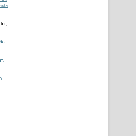
ista
tos,
eão
em
m