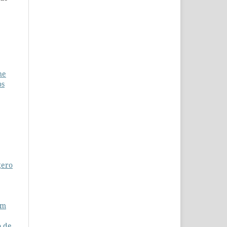
ne
os
gero
em
o de