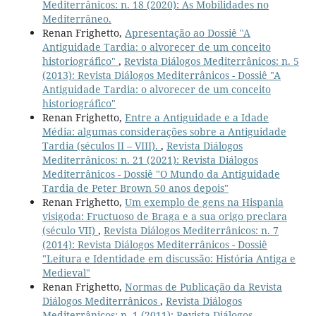
Mediterrânicos: n. 18 (2020): As Mobilidades no
Mediterrâneo.
Renan Frighetto,
Apresentação ao Dossiê "A
Antiguidade Tardia: o alvorecer de um conceito
historiográfico"
,
Revista Diálogos Mediterrânicos: n. 5
(2013): Revista Diálogos Mediterrânicos - Dossiê "A
Antiguidade Tardia: o alvorecer de um conceito
historiográfico"
Renan Frighetto,
Entre a Antiguidade e a Idade
Média: algumas considerações sobre a Antiguidade
Tardia (séculos II – VIII).
,
Revista Diálogos
Mediterrânicos: n. 21 (2021): Revista Diálogos
Mediterrânicos - Dossiê "O Mundo da Antiguidade
Tardia de Peter Brown 50 anos depois"
Renan Frighetto,
Um exemplo de gens na Hispania
visigoda: Fructuoso de Braga e a sua origo preclara
(século VII)
,
Revista Diálogos Mediterrânicos: n. 7
(2014): Revista Diálogos Mediterrânicos - Dossiê
"Leitura e Identidade em discussão: História Antiga e
Medieval"
Renan Frighetto,
Normas de Publicação da Revista
Diálogos Mediterrânicos
,
Revista Diálogos
Mediterrânicos: n. 1 (2011): Revista Diálogos