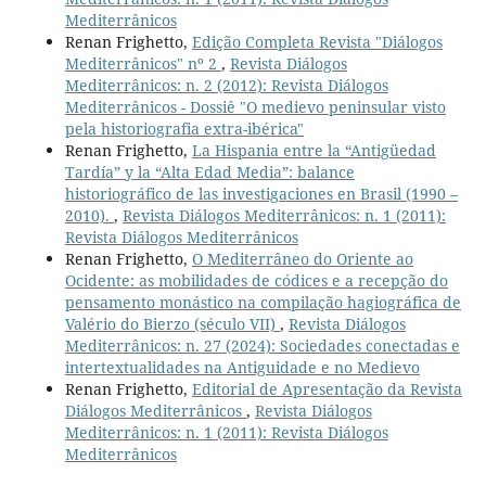
Mediterrânicos
Renan Frighetto,
Edição Completa Revista "Diálogos
Mediterrânicos" nº 2
,
Revista Diálogos
Mediterrânicos: n. 2 (2012): Revista Diálogos
Mediterrânicos - Dossiê "O medievo peninsular visto
pela historiografia extra-ibérica"
Renan Frighetto,
La Hispania entre la “Antigüedad
Tardía” y la “Alta Edad Media”: balance
historiográfico de las investigaciones en Brasil (1990 –
2010).
,
Revista Diálogos Mediterrânicos: n. 1 (2011):
Revista Diálogos Mediterrânicos
Renan Frighetto,
O Mediterrâneo do Oriente ao
Ocidente: as mobilidades de códices e a recepção do
pensamento monástico na compilação hagiográfica de
Valério do Bierzo (século VII)
,
Revista Diálogos
Mediterrânicos: n. 27 (2024): Sociedades conectadas e
intertextualidades na Antiguidade e no Medievo
Renan Frighetto,
Editorial de Apresentação da Revista
Diálogos Mediterrânicos
,
Revista Diálogos
Mediterrânicos: n. 1 (2011): Revista Diálogos
Mediterrânicos