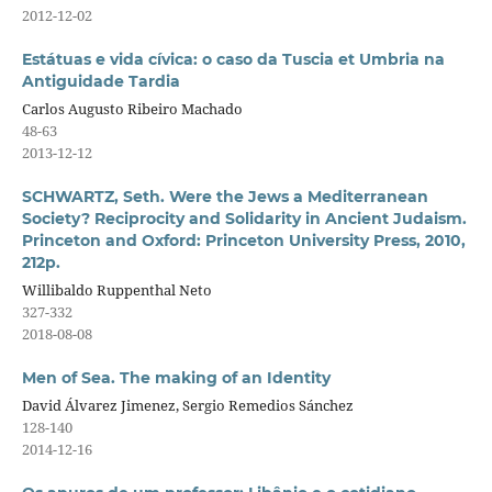
2012-12-02
Estátuas e vida cívica: o caso da Tuscia et Umbria na
Antiguidade Tardia
Carlos Augusto Ribeiro Machado
48-63
2013-12-12
SCHWARTZ, Seth. Were the Jews a Mediterranean
Society? Reciprocity and Solidarity in Ancient Judaism.
Princeton and Oxford: Princeton University Press, 2010,
212p.
Willibaldo Ruppenthal Neto
327-332
2018-08-08
Men of Sea. The making of an Identity
David Álvarez Jimenez, Sergio Remedios Sánchez
128-140
2014-12-16