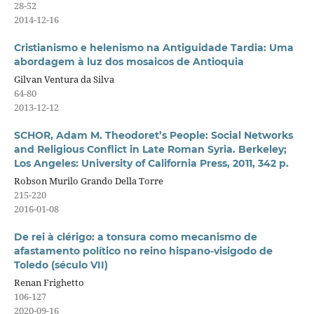
28-52
2014-12-16
Cristianismo e helenismo na Antiguidade Tardia: Uma
abordagem à luz dos mosaicos de Antioquia
Gilvan Ventura da Silva
64-80
2013-12-12
SCHOR, Adam M. Theodoret’s People: Social Networks
and Religious Conflict in Late Roman Syria. Berkeley;
Los Angeles: University of California Press, 2011, 342 p.
Robson Murilo Grando Della Torre
215-220
2016-01-08
De rei à clérigo: a tonsura como mecanismo de
afastamento político no reino hispano-visigodo de
Toledo (século VII)
Renan Frighetto
106-127
2020-09-16