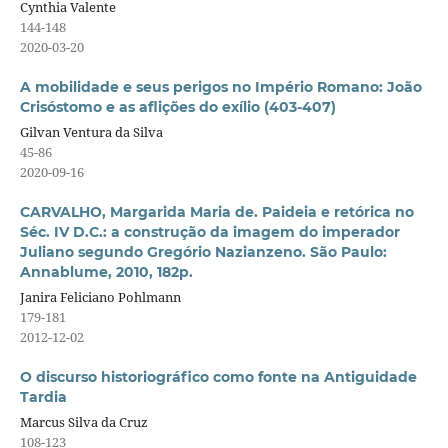
Cynthia Valente
144-148
2020-03-20
A mobilidade e seus perigos no Império Romano: João
Crisóstomo e as aflições do exílio (403-407)
Gilvan Ventura da Silva
45-86
2020-09-16
CARVALHO, Margarida Maria de. Paideia e retórica no
Séc. IV D.C.: a construção da imagem do imperador
Juliano segundo Gregório Nazianzeno. São Paulo:
Annablume, 2010, 182p.
Janira Feliciano Pohlmann
179-181
2012-12-02
O discurso historiográfico como fonte na Antiguidade
Tardia
Marcus Silva da Cruz
108-123