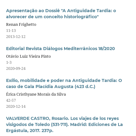
Apresentação ao Dossiê "A Antiguidade Tardia: o
alvorecer de um conceito historiográfico"
Renan Frighetto
11-13
2013-12-12
Editorial Revista Diálogos Mediterrânicos 18/2020
Otávio Luiz Vieira Pinto
1-3
2020-09-24
Exílio, mobilidade e poder na Antiguidade Tardia: O
caso de Gala Placídia Augusta (423 d.C.)
Érica Cristhyane Morais da Silva
42-57
2020-12-14
VALVERDE CASTRO, Rosario. Los viajes de los reyes
visigodos de Toledo (531-711). Madrid: Ediciones de La
Ergástula, 2017. 237p.