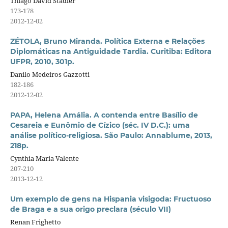
Thiago David Stadler
173-178
2012-12-02
ZÉTOLA, Bruno Miranda. Política Externa e Relações
Diplomáticas na Antiguidade Tardia. Curitiba: Editora
UFPR, 2010, 301p.
Danilo Medeiros Gazzotti
182-186
2012-12-02
PAPA, Helena Amália. A contenda entre Basílio de
Cesareia e Eunômio de Cízico (séc. IV D.C.): uma
análise político-religiosa. São Paulo: Annablume, 2013,
218p.
Cynthia Maria Valente
207-210
2013-12-12
Um exemplo de gens na Hispania visigoda: Fructuoso
de Braga e a sua origo preclara (século VII)
Renan Frighetto