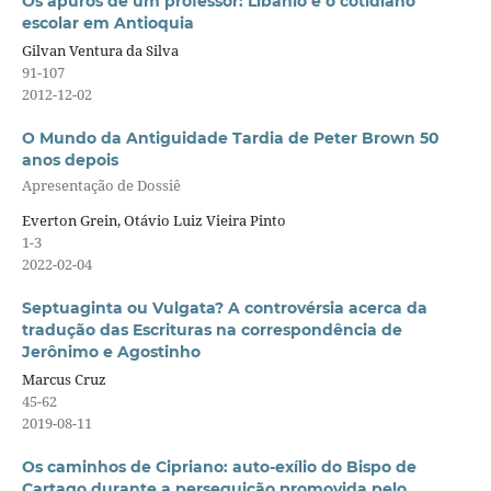
Os apuros de um professor: Libânio e o cotidiano
escolar em Antioquia
Gilvan Ventura da Silva
91-107
2012-12-02
O Mundo da Antiguidade Tardia de Peter Brown 50
anos depois
Apresentação de Dossiê
Everton Grein, Otávio Luiz Vieira Pinto
1-3
2022-02-04
Septuaginta ou Vulgata? A controvérsia acerca da
tradução das Escrituras na correspondência de
Jerônimo e Agostinho
Marcus Cruz
45-62
2019-08-11
Os caminhos de Cipriano: auto-exílio do Bispo de
Cartago durante a perseguição promovida pelo