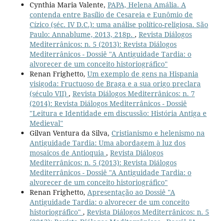
Cynthia Maria Valente,
PAPA, Helena Amália. A
contenda entre Basílio de Cesareia e Eunômio de
Cízico (séc. IV D.C.): uma análise político-religiosa. São
Paulo: Annablume, 2013, 218p.
,
Revista Diálogos
Mediterrânicos: n. 5 (2013): Revista Diálogos
Mediterrânicos - Dossiê "A Antiguidade Tardia: o
alvorecer de um conceito historiográfico"
Renan Frighetto,
Um exemplo de gens na Hispania
visigoda: Fructuoso de Braga e a sua origo preclara
(século VII)
,
Revista Diálogos Mediterrânicos: n. 7
(2014): Revista Diálogos Mediterrânicos - Dossiê
"Leitura e Identidade em discussão: História Antiga e
Medieval"
Gilvan Ventura da Silva,
Cristianismo e helenismo na
Antiguidade Tardia: Uma abordagem à luz dos
mosaicos de Antioquia
,
Revista Diálogos
Mediterrânicos: n. 5 (2013): Revista Diálogos
Mediterrânicos - Dossiê "A Antiguidade Tardia: o
alvorecer de um conceito historiográfico"
Renan Frighetto,
Apresentação ao Dossiê "A
Antiguidade Tardia: o alvorecer de um conceito
historiográfico"
,
Revista Diálogos Mediterrânicos: n. 5