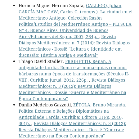
Horacio Miguel Hernán Zapata,
GALLEGO, Julíán;
GARCÍA MAC GAW, Carlos G. (comps.). La ciudad en el
Mediterráneo Antiguo. Colección Razón
Política/Estudios del Mediterráneo Antiguo – PEFSCEA
N° 4. Buenos Aires: Universidad de Buenos
Aires/Ediciones del Signo, 2007, 264p.
,
Revista
Diálogos Mediterrânicos: n. 7 (2014): Revista Diálogos
Mediterrânicos - Dossiê "Leitura e Identidade em
discussão: História Antiga e Medieval"
Thiago David Stadler,
FRIGHETTO, Renan. A
antiguidade tardia: Roma e as monarquias romano-
bárbaras numa época de transformações (Séculos II-
VIII). Curitiba: Juruá, 2012, 226p.
,
Revista Diálogos
Mediterrânicos: n. 3 (2012): Revista Diálogos
Mediterrânicos - Dossiê "Guerra e Mediterrâneo na
Época Contemporânea"
Danilo Medeiros Gazzotti,
ZÉTOLA, Bruno Miranda.
Política Externa e Relações Diplomáticas na
Antiguidade Tardia. Curitiba: Editora UFPR, 2010,
301p.
,
Revista Diálogos Mediterrânicos: n. 3 (2012):
Revista Diálogos Mediterrânicos - Dossiê "Guerra e
Mediterrâneo na Época Contemporânea"