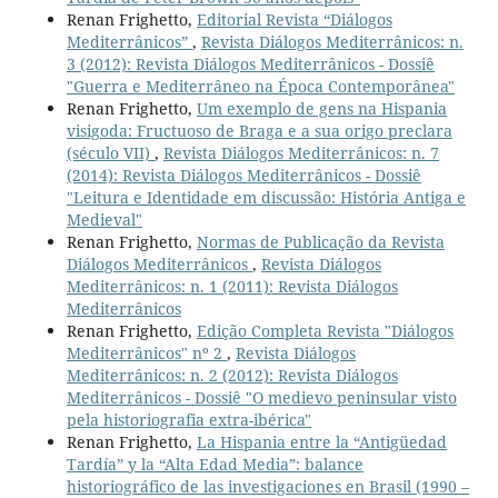
Renan Frighetto,
Editorial Revista “Diálogos
Mediterrânicos”
,
Revista Diálogos Mediterrânicos: n.
3 (2012): Revista Diálogos Mediterrânicos - Dossiê
"Guerra e Mediterrâneo na Época Contemporânea"
Renan Frighetto,
Um exemplo de gens na Hispania
visigoda: Fructuoso de Braga e a sua origo preclara
(século VII)
,
Revista Diálogos Mediterrânicos: n. 7
(2014): Revista Diálogos Mediterrânicos - Dossiê
"Leitura e Identidade em discussão: História Antiga e
Medieval"
Renan Frighetto,
Normas de Publicação da Revista
Diálogos Mediterrânicos
,
Revista Diálogos
Mediterrânicos: n. 1 (2011): Revista Diálogos
Mediterrânicos
Renan Frighetto,
Edição Completa Revista "Diálogos
Mediterrânicos" nº 2
,
Revista Diálogos
Mediterrânicos: n. 2 (2012): Revista Diálogos
Mediterrânicos - Dossiê "O medievo peninsular visto
pela historiografia extra-ibérica"
Renan Frighetto,
La Hispania entre la “Antigüedad
Tardía” y la “Alta Edad Media”: balance
historiográfico de las investigaciones en Brasil (1990 –