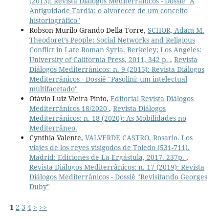
(2013): Revista Diálogos Mediterrânicos - Dossiê "A
Antiguidade Tardia: o alvorecer de um conceito
historiográfico"
Robson Murilo Grando Della Torre,
SCHOR, Adam M.
Theodoret’s People: Social Networks and Religious
Conflict in Late Roman Syria. Berkeley; Los Angeles:
University of California Press, 2011, 342 p.
,
Revista
Diálogos Mediterrânicos: n. 9 (2015): Revista Diálogos
Mediterrânicos - Dossiê "Pasolini: um intelectual
multifacetado"
Otávio Luiz Vieira Pinto,
Editorial Revista Diálogos
Mediterrânicos 18/2020
,
Revista Diálogos
Mediterrânicos: n. 18 (2020): As Mobilidades no
Mediterrâneo.
Cynthia Valente,
VALVERDE CASTRO, Rosario. Los
viajes de los reyes visigodos de Toledo (531-711).
Madrid: Ediciones de La Ergástula, 2017. 237p.
,
Revista Diálogos Mediterrânicos: n. 17 (2019): Revista
Diálogos Mediterrânicos - Dossiê "Revisitando Georges
Duby"
1
2
3
4
>
>>