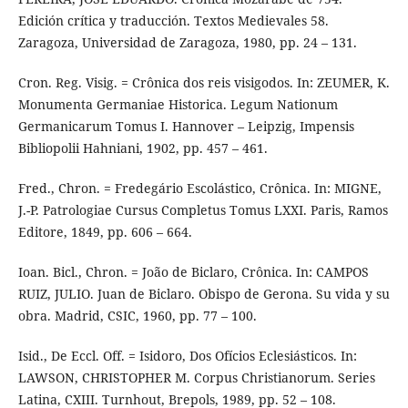
Edición crítica y traducción. Textos Medievales 58.
Zaragoza, Universidad de Zaragoza, 1980, pp. 24 – 131.
Cron. Reg. Visig. = Crônica dos reis visigodos. In: ZEUMER, K.
Monumenta Germaniae Historica. Legum Nationum
Germanicarum Tomus I. Hannover – Leipzig, Impensis
Bibliopolii Hahniani, 1902, pp. 457 – 461.
Fred., Chron. = Fredegário Escolástico, Crônica. In: MIGNE,
J.-P. Patrologiae Cursus Completus Tomus LXXI. Paris, Ramos
Editore, 1849, pp. 606 – 664.
Ioan. Bicl., Chron. = João de Biclaro, Crônica. In: CAMPOS
RUIZ, JULIO. Juan de Biclaro. Obispo de Gerona. Su vida y su
obra. Madrid, CSIC, 1960, pp. 77 – 100.
Isid., De Eccl. Off. = Isidoro, Dos Ofícios Eclesiásticos. In:
LAWSON, CHRISTOPHER M. Corpus Christianorum. Series
Latina, CXIII. Turnhout, Brepols, 1989, pp. 52 – 108.