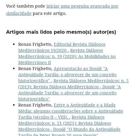
Você também pode
iniciar uma pesquisa avançada por
similaridade
para este artigo.
Artigos mais lidos pelo mesmo(s) autor(es)
Renan Frighetto,
Editorial Revista Diálogos
Mediterrânicos 19/2020
,
Revista Diálogos
Mediterrânicos: n. 19 (2020): As Mobilidades no
Mediterrâneo II
Renan Frighetto,
Apresentação ao Dossiê "A
Antiguidade Tardia: o alvorecer de um conceito
historiográfico"
,
Revista Diálogos Mediterrânicos: n. 5
(2013): Revista Diálogos Mediterrânicos - Dossiê "A
Antiguidade Tardia: o alvorecer de um conceito
historiográfico"
Renan Frighetto,
Entre a Antiguidade e a Idade
Média: algumas considerações sobre a Antiguidade
Tardia (séculos II – VIII).
,
Revista Diálogos
Mediterrânicos: n. 21 (2021): Revista Diálogos
Mediterrânicos - Dossiê "O Mundo da Antiguidade
Tardia de Peter Brown 50 anos depois"