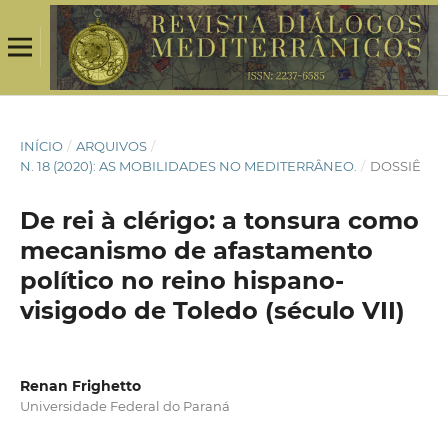
INÍCIO
/
ARQUIVOS
/
N. 18 (2020): AS MOBILIDADES NO MEDITERRÂNEO.
/
DOSSIÊ
De rei à clérigo: a tonsura como
mecanismo de afastamento
político no reino hispano-
visigodo de Toledo (século VII)
Renan Frighetto
Universidade Federal do Paraná